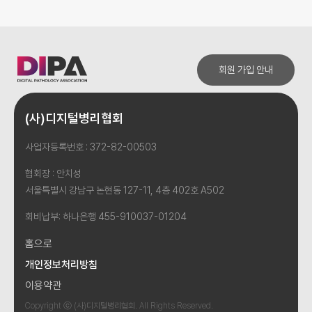
회원 가입 안내
(사)디지털병리협회
사업자등록번호 : 372-82-00503
협회장 : 안치성
서울특별시 강남구 논현동 127-11, 4층 402호 A502
회비납부: 하나은행 455-910037-01204
홈으로
개인정보처리방침
이용약관
Copyright ⓒ (사)디지털병리협회. All Rights Reserved.